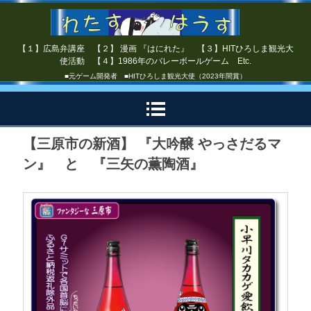
【１】広島弁講座 【２】 漫画 『はにれた』 【３】HITひろしま観光大
使活動 【４】1986年のバレーボールゲーム Etc.
■元ゲーム開発者 ■HITひろしま観光大使（2023年間賞）
【三原市の新酒】 『大吟醸 やっさだるマ
ン』 と 『三矢の薫陶酒』