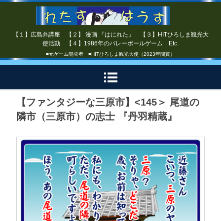
【１】広島弁講座 【２】 漫画 『はにれた』 【３】HITひろしま観光大
使活動 【４】1986年のバレーボールゲーム Etc.
■元ゲーム開発者 ■HITひろしま観光大使（2023年間賞）
【ファンタジーな三原市】<145＞ 尾道の
隣市（三原市）の志士 『丹羽精蔵』