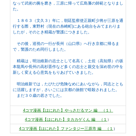
なって武術の腕を磨き，三原に帰って広島藩の師範となりまし
た。
１８６３（文久３）年に，朝廷監察使正親町少将が三原を通
行する際，東野村（現在の糸崎町)にある砲台をみてまわりま
したが，そのとき精蔵が警護につきました。
その後，巡視の一行が長州（山口県）へ行き京都に帰るま
で，警護のため同行しました。
精蔵は，明治維新の志士として名高く，土佐（高知県）の坂
本龍馬や長州の高杉晋作など多くの志士と親交を深め世の中を
新しく変える心意気をもりあげていきました。
明治維新では，たびたび危険なめにあいながら，同志ととも
に活躍しますが，さいごには京都の旅館で暗殺されました。
まだ３０歳の若さでした。
4コマ漫画【はにれた】やっさだるマン 編 （１）
4コマ漫画【はにれた】タカカゲくん 編 （１
）
4コマ漫画【はにれた】ファンタジー三原市 編 （１
）