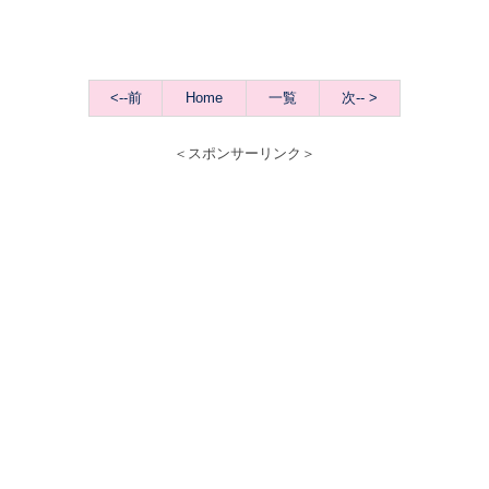
<--前
Home
一覧
次-- >
＜スポンサーリンク＞