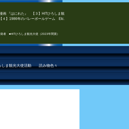
漫画 『はにれた』 【３】HITひろしま観
４】1986年のバレーボールゲーム Etc.
発者 ■HITひろしま観光大使（2023年間賞）
ひろしま観光大使活動
読み物色々