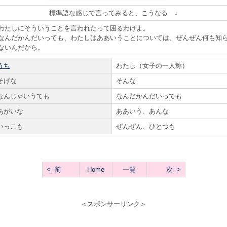
標準語な感じで言ってみると、こうなる ↓
わたしにそういうことを言われたって困るわけよ。
なんだかんだいっても、わたしはああいうことについては、ぜんぜん何も知
ないんだから。
うち
わたし（女子の一人称）
そげな
そんな
なんじゃいうても
なんだかんだいっても
あがいな
ああいう、あんな
いっこも
ぜんぜん、ひとつも
<--前
Home
一覧
次-->
＜スポンサーリンク＞