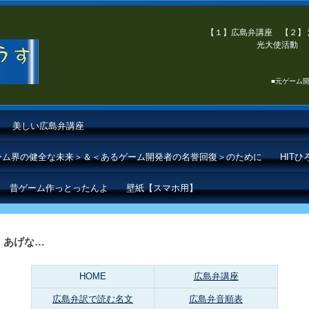
【１】広島弁講座 【２】 
光大使活動 【
■元ゲーム開
美しい広島弁講座
ゲーム界の健全な未来＞＆＜あるゲーム開発者の名誉回復＞のために
HIT
昔ゲーム作っとったんよ
壁紙【スマホ用】
、あげな…
HOME
広島弁講座
広島弁訳で読む名文
広島弁音順表